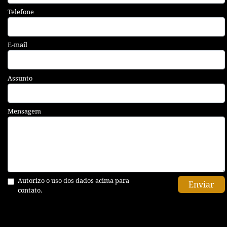
Telefone
E-mail
Assunto
Mensagem
Autorizo o uso dos dados acima para
Enviar
contato.