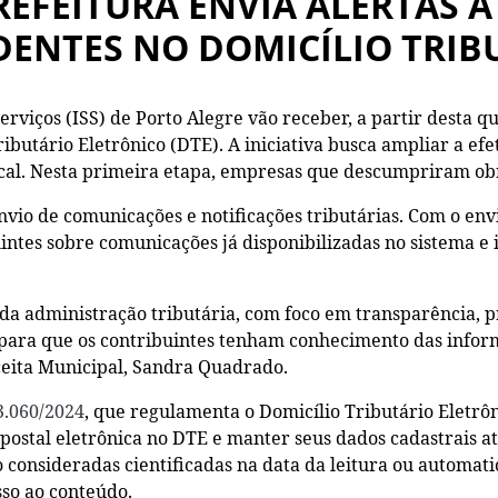
PREFEITURA ENVIA ALERTAS 
DENTES NO DOMICÍLIO TRIB
erviços (ISS) de Porto Alegre vão receber, a partir desta 
ributário Eletrônico (DTE). A iniciativa busca ampliar a e
scal. Nesta primeira etapa, empresas que descumpriram obr
envio de comunicações e notificações tributárias. Com o env
uintes sobre comunicações já disponibilizadas no sistema 
da administração tributária, com foco em transparência, p
 para que os contribuintes tenham conhecimento das inform
ceita Municipal, Sandra Quadrado.
3.060/2024
, que regulamenta o Domicílio Tributário Eletrô
postal eletrônica no DTE e manter seus dados cadastrais atu
 consideradas cientificadas na data da leitura ou automat
so ao conteúdo.