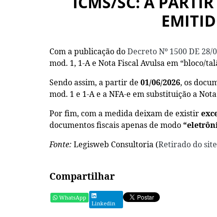
ICMS/SC: A PARTI
EMITID
Com a publicação do
Decreto Nº 1500 DE 28/0
mod. 1, 1-A e Nota Fiscal Avulsa em “bloco/ta
Sendo assim, a partir de
01/06/2026
, os docu
mod. 1 e 1-A e a NFA-e em substituição a Nota 
Por fim, com a medida deixam de existir
exc
documentos fiscais apenas de modo
“eletrôn
Fonte:
Legisweb Consultoria (
Retirado do sit
Compartilhar
WhatsApp
Linkedin