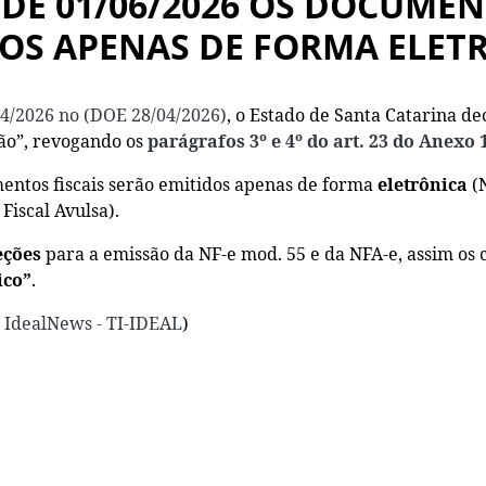
R DE 01/06/2026 OS DOCUMEN
OS APENAS DE FORMA ELET
4/2026 no (DOE 28/04/2026)
, o Estado de Santa Catarina de
lão”, revogando os
parágrafos 3º e 4º do art. 23 do Anexo
mentos fiscais serão emitidos apenas de forma
eletrônica
(N
Fiscal Avulsa).
eções
para a emissão da NF-e mod. 55 e da NFA-e, assim os 
ico”
.
e IdealNews - TI-IDEAL
)