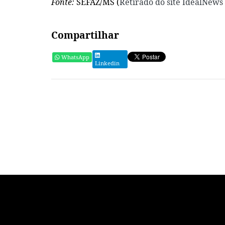
Fonte:
SEFAZ/MS (
Retirado do site IdealNews
Compartilhar
WhatsApp
Linkedin