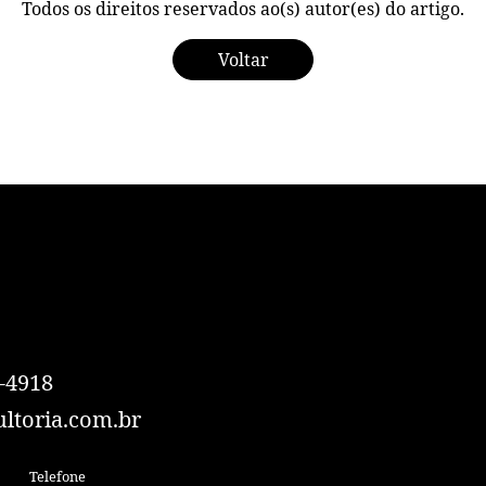
Todos os direitos reservados ao(s) autor(es) do artigo.
Voltar
-4918
ltoria.com.br
Telefone