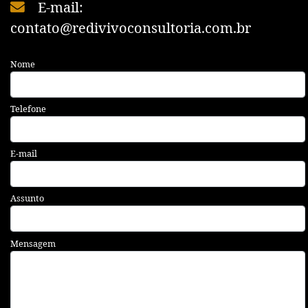
E-mail:
contato@redivivoconsultoria.com.br
Nome
Telefone
E-mail
Assunto
Mensagem